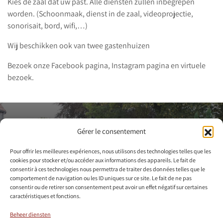
Kies de zaal dat uw past. Alle diensten zullen inbegrepen
worden. (Schoonmaak, dienst in de zaal, videoprojectie,
sonorisait, bord, wifi,…)
Wij beschikken ook van twee gastenhuizen
Bezoek onze Facebook pagina, Instagram pagina en virtuele
bezoek.
Neem contact met ons op voor
Gérer le consentement
een bezoek regelen
Pour offrir les meilleures expériences, nous utilisons des technologies telles que les
cookies pour stocker et/ou accéder aux informations des appareils. Le fait de
consentir à ces technologies nous permettra de traiter des données telles que le
Contact opnemen
comportement de navigation ou les ID uniques sur ce site. Le fait de ne pas
consentir ou de retirer son consentement peut avoir un effet négatif sur certaines
caractéristiques et fonctions.
+32 475/36.60.09
info@censedelalouette.be
Beheer diensten