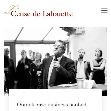
Skip to main content
Ontdek onze business aanbod