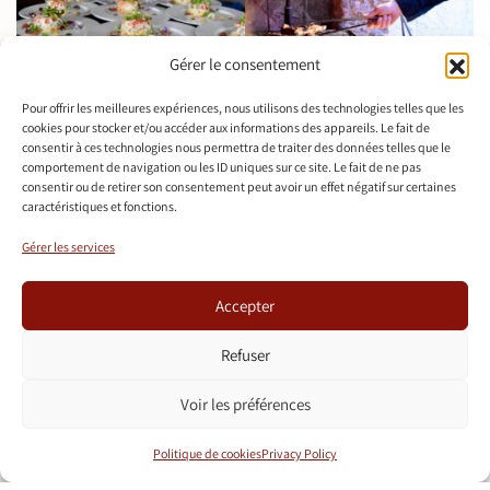
Gérer le consentement
Pour offrir les meilleures expériences, nous utilisons des technologies telles que les
cookies pour stocker et/ou accéder aux informations des appareils. Le fait de
consentir à ces technologies nous permettra de traiter des données telles que le
Présentation
comportement de navigation ou les ID uniques sur ce site. Le fait de ne pas
Grillades
exceptionnelle
consentir ou de retirer son consentement peut avoir un effet négatif sur certaines
caractéristiques et fonctions.
Gérer les services
Accepter
Refuser
Voir les préférences
Politique de cookies
Privacy Policy