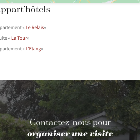
appart’hôtels
appartement «
Le Relais
«
suite «
La Tour
«
appartement «
L’Etang
«
Contactez-nous pour
organiser une visite