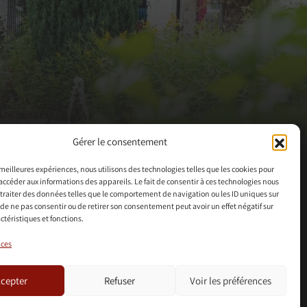
Gérer le consentement
s meilleures expériences, nous utilisons des technologies telles que les cookies pour
accéder aux informations des appareils. Le fait de consentir à ces technologies nous
traiter des données telles que le comportement de navigation ou les ID uniques sur
it de ne pas consentir ou de retirer son consentement peut avoir un effet négatif sur
ctéristiques et fonctions.
ices
cepter
Refuser
Voir les préférences
+
+
=
OCTOPIX
TEAMM
WORDPRESS