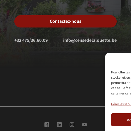
Contactez-nous
+32 475/36.60.09
info@censedelalouette.be
Pour offrir le
stocker et/ou 
permettra de 
ce site. Le fa
certaines cara
Gérer les serv
Ac