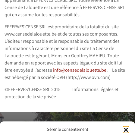
appartenant à EFFERVES’CENSE SRL. Toute référence à La
Cense de Lalouette est une référence à EFFERVES’CENSE SRL
qui en assume toutes responsabilités.
EFFERVES’CENSE SRL est propriétaire de la totalité du site
www.censedelalouette.be et de toutes ses composantes.
L’éditeur responsable et le responsable du traitement des
informations à caractère personnel du site La Cense de
Lalouette est le gérant, Monsieur Geoffrey MAHIEU. Toute
demande en rapport avec les aspects légaux du site doit lui
être envoyée à l’adresse
info@censedelalouette.be
. Le site
est hébergé par la société OVH (http://www.ovh.com)
©EFFERVES’CENSE SRL 2015 Informations légales et
protection de la vie privée
Contact us to
Gérer le consentement
arrange a visit