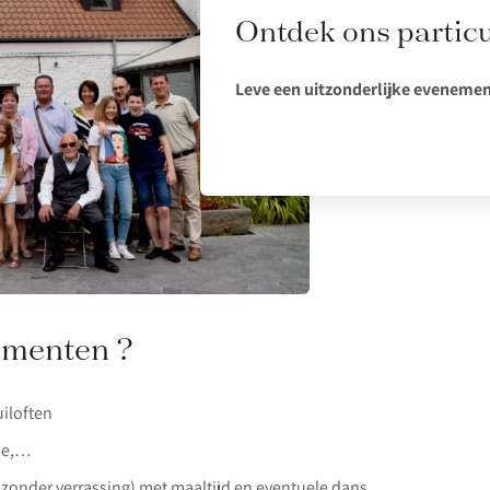
Ontdek ons partic
Leve een uitzonderlijke evenemen
ementen ?
iloften
ie,…
 zonder verrassing) met maaltijd en eventuele dans