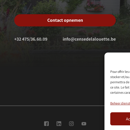
Contact opnemen
+32 475/36.60.09
info@censedelalouette.be
Pour offrir le
stocker et/ou 
permettra de 
ce site. Le fa
certaines cara
Beheer diens
Ac