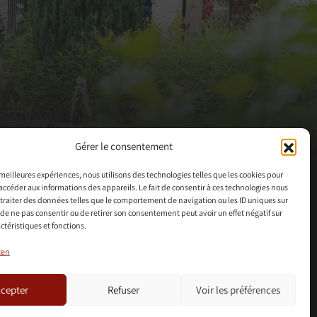
Gérer le consentement
s meilleures expériences, nous utilisons des technologies telles que les cookies pour
accéder aux informations des appareils. Le fait de consentir à ces technologies nous
traiter des données telles que le comportement de navigation ou les ID uniques sur
it de ne pas consentir ou de retirer son consentement peut avoir un effet négatif sur
ctéristiques et fonctions.
ten
cepter
Refuser
Voir les préférences
+
+
=
OCTOPIX
TEAMM
WORDPRESS