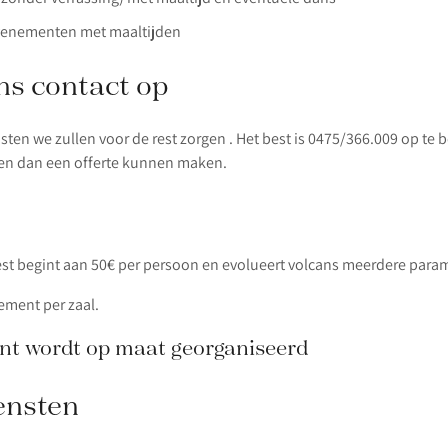
evenementen met maaltijden
s contact op
ten we zullen voor de rest zorgen . Het best is 0475/366.009 op te b
len dan een offerte kunnen maken.
est begint aan 50€ per persoon en evolueert volcans meerdere param
ement per zaal.
t wordt op maat georganiseerd
ensten