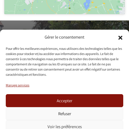
Contact us to
Gérer le consentement
arrange a visit
Pour offrir les meilleures expériences, nous utilisons des technologies telles que les
cookies pour stocker et/ou accéder aux informations des appareils. Le fait de
consentir à ces technologies nous permettra de traiter des données telles que le
Contact us
comportement de navigation ou les ID uniques sur ce site. Le fait de ne pas
consentir ou de retirer son consentement peut avoir un effet négatif sur certaines
caractéristiques et fonctions.
+32 475/36.60.09
info@censedelalouette.be
Manage services
Accepter
Refuser
Voir les préférences
+
+
OCTOPIX
TEAMM