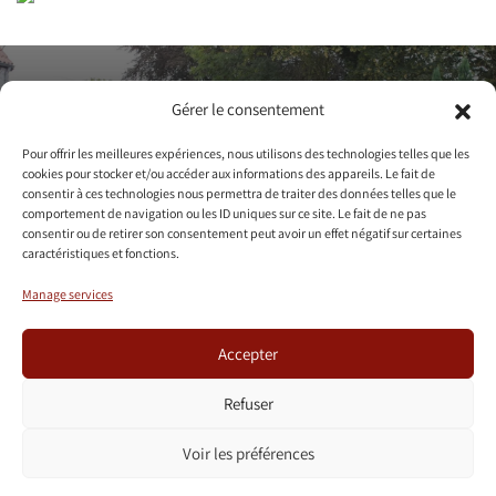
Contact us to
Gérer le consentement
arrange a visit
Pour offrir les meilleures expériences, nous utilisons des technologies telles que les
cookies pour stocker et/ou accéder aux informations des appareils. Le fait de
consentir à ces technologies nous permettra de traiter des données telles que le
Contact us
comportement de navigation ou les ID uniques sur ce site. Le fait de ne pas
consentir ou de retirer son consentement peut avoir un effet négatif sur certaines
caractéristiques et fonctions.
+32 475/36.60.09
info@censedelalouette.be
Manage services
Accepter
Refuser
Voir les préférences
+
+
OCTOPIX
TEAMM
=
WORDPRESS